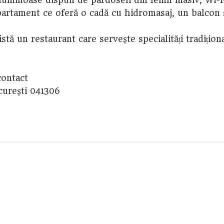
apartament ce oferă o cadă cu hidromasaj, un balcon 
istă un restaurant care servește specialități tradițio
contact
curești 041306