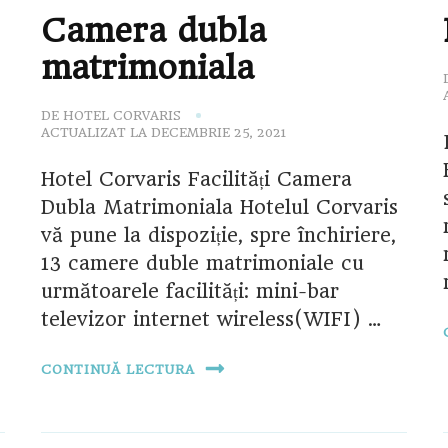
Camera dubla
matrimoniala
DE
HOTEL CORVARIS
ACTUALIZAT LA
DECEMBRIE 25, 2021
Hotel Corvaris Facilități Camera
Dubla Matrimoniala Hotelul Corvaris
vă pune la dispoziție, spre închiriere,
13 camere duble matrimoniale cu
următoarele facilități: mini-bar
televizor internet wireless(WIFI) …
CONTINUĂ LECTURA