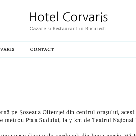
Hotel Corvaris
Cazare si Restaurant in Bucuresti
VARIS
CONTACT
rnă pe Șoseaua Olteniței din centrul orașului, acest 
de metrou Piața Sudului, la 7 km de Teatrul Național
minoase dispun de pardoseli din lemn masiv, Wi-Fi 